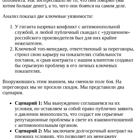
оппонента. Нас интересовало не то, что они
говорят
(мы
хотим больше денег), а то, чего они
боятся
на самом деле.
Анализ показал две ключевые уязвимости:
У гиганта назревал конфликт с антимонопольной
службой, и любой публичный скандал с «удушением»
российского производителя был для них крайне
нежелателен.
Ключевой топ-менеджер, ответственный за переговоры,
строил свою карьеру на показателях стабильности
поставок, и срыв контракта с нашим клиентом создавал
бы серьезную проблему в его личных ключевых
показателях.
Вооружившись этим знанием, мы сменили поле боя. На
переговорах мы не просили скидок. Мы представили два
сценария.
Сценарий 1:
Мы вынужденно соглашаемся на их
условия, но оставляем за собой право публично заявить
о давлении монополиста, что создаст им серьезные
репутационные проблемы в свете их взаимоотношений
с антимонопольным органом.
Сценарий 2:
Мы заключаем долгосрочный контракт на
прежних условиях, что позволяет их менеджеру