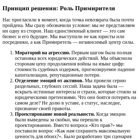
Принцип решения: Роль Примирителя
Нас пригласили в момент, когда точка невозврата была почти
пройдена. Мы сразу обозначили условие: мы не представляем
ни одну из сторон. Наш единственный клиент — это сам
бизнес и его будущее. Мы выступили не как юристы или
посредники, а как Примиритель — независимый центр силы.
Мораторий на агрессию.
Первым шагом была полная
остановка всех юридических действий. Мы объяснили
сторонам цену продолжения войны на языке цифр:
стоимость судебных издержек, прогнозируемое падение
капитализации, репутационные потери.
Отделение эмоций от активов.
Мы провели серию
раздельных, глубоких сессий. Наша задача была —
вскрыть истинные интересы и страхи, которые стояли за
юридическими претензиями. Что они боятся потерять на
самом деле? Не долю в уставе, а статус, наследие,
признание своей правоты.
Проектирование новой реальности.
Когда эмоции
были выведены за скобки, мы перешли к
проектированию. Вместо вопроса «Кто прав?» мы
поставили вопрос «Как нам сохранить максимальную
ценность для обоих?». Было разработано три сценария