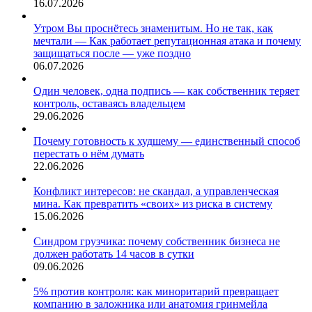
16.07.2026
Утром Вы проснётесь знаменитым. Но не так, как
мечтали — Как работает репутационная атака и почему
защищаться после — уже поздно
06.07.2026
Один человек, одна подпись — как собственник теряет
контроль, оставаясь владельцем
29.06.2026
Почему готовность к худшему — единственный способ
перестать о нём думать
22.06.2026
Конфликт интересов: не скандал, а управленческая
мина. Как превратить «своих» из риска в систему
15.06.2026
Синдром грузчика: почему собственник бизнеса не
должен работать 14 часов в сутки
09.06.2026
5% против контроля: как миноритарий превращает
компанию в заложника или анатомия гринмейла