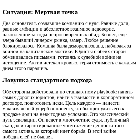
Ситуация: Мертвая точка
Два основателя, создавшие компанию с нуля. Равные доли,
равные амбиции и абсолютное взаимное недоверие,
накопленное за годы непроговоренных обид. Бизнес, еще
вчера бывший лидером рынка, замер. Любое решение
блокировалось. Команда была деморализована, наблюдая за
войной на капитанском мостике. Юристы с обеих сторон
обменивались письмами, готовясь к судебной войне на
истощение. Актив истекал кровью, теряя стоимость с каждым
днем этого паралича.
Ловушка стандартного подхода
Обе стороны действовали по стандартному playbook: нанять
самых дорогих юристов, найти уязвимости в корпоративном
договоре, подготовить иски. Цель каждого — нанести
максимальный ущерб оппоненту, чтобы принудить его к
продаже доли на невыгодных условиях. Это классический
путь эскалации. Он ведет в многолетние суды, публичный
скандал и гарантированное уничтожение ценности того
самого актива, за который идет борьба. В этой войне
победителей не бывает.